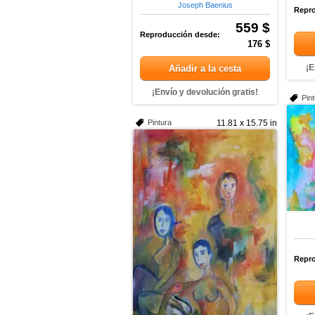
Joseph Baenius
Repro
559 $
Reproducción desde:
176 $
¡E
Añadir a la cesta
¡Envío y devolución gratis!
Pin
Pintura
11.81 x 15.75 in
Repro