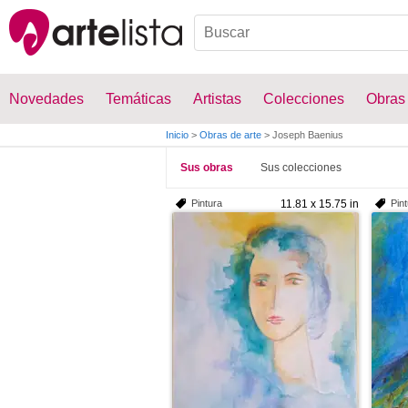
Novedades
Temáticas
Artistas
Colecciones
Obras
Inicio
>
Obras de arte
>
Joseph Baenius
Sus obras
Sus colecciones
Pintura
11.81 x 15.75 in
Pin