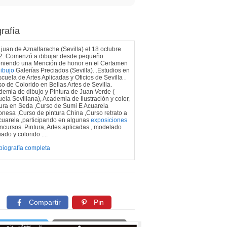
rafía
juan de Aznalfarache (Sevilla) el 18 octubre
2. Comenzó a dibujar desde pequeño
eniendo una Mención de honor en el Certamen
ibujo
Galerías Preciados (Sevilla). .Estudios en
scuela de Artes Aplicadas y Oficios de Sevilla .
o de Colorido en Bellas Artes de Sevilla.
emia de dibujo y Pintura de Juan Verde (
ela Sevillana), Academia de Ilustración y color,
tura en Seda ,Curso de Sumi E Acuarela
nesa ,Curso de pintura China ,Curso retrato a
cuarela ,participando en algunas
exposiciones
ncursos. Pintura, Artes aplicadas , modelado
iado y colorido ....
biografía completa
Compartir
Pin
Twittear
Copiar enlace