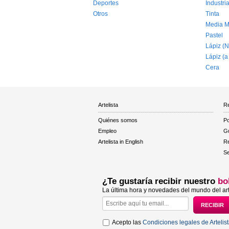
Deportes
Industria
Otros
Tinta
Media M
Pastel
Lápiz (N
Lápiz (a
Cera
Artelista
Re
Quiénes somos
Po
Empleo
Gu
Artelista in English
R
Se
¿Te gustaría recibir nuestro
bo
La última hora y novedades del mundo del art
Acepto las
Condiciones legales de Artelis