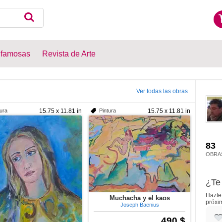
 famosas
Revista de Arte
Ver todas las obras
tura
15.75 x 11.81 in
Pintura
15.75 x 11.81 in
83
OBRA
¿Te 
Hazte 
Muchacha y el kaos
próxi
Joseph Baenius
490 $