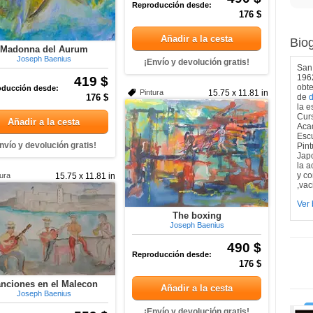
Reproducción desde:
176 $
Añadir a la cesta
Biog
Madonna del Aurum
Joseph Baenius
¡Envío y devolución gratis!
San 
196
419 $
obt
ducción desde:
Pintura
15.75 x 11.81 in
176 $
de
d
la e
Curs
Añadir a la cesta
Acad
Escu
nvío y devolución gratis!
Pin
Japo
la a
y co
tura
15.75 x 11.81 in
,vac
Ver 
The boxing
Joseph Baenius
490 $
Reproducción desde:
176 $
nciones en el Malecon
Añadir a la cesta
Joseph Baenius
¡Envío y devolución gratis!