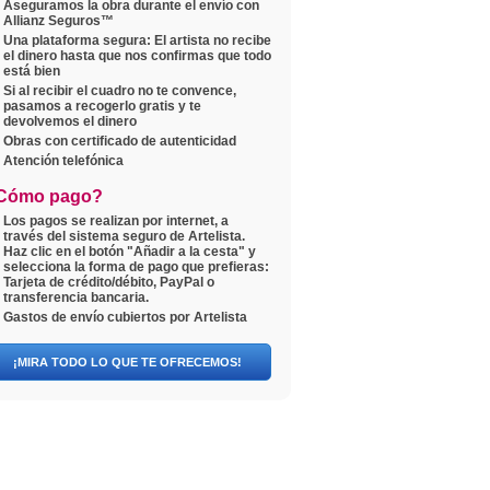
Aseguramos la obra durante el envío con
Allianz Seguros™
Una plataforma segura: El artista no recibe
el dinero hasta que nos confirmas que todo
está bien
Si al recibir el cuadro no te convence,
pasamos a recogerlo gratis y te
devolvemos el dinero
Obras con certificado de autenticidad
Atención telefónica
Cómo pago?
Los pagos se realizan por internet, a
través del sistema seguro de Artelista.
Haz clic en el botón "Añadir a la cesta" y
selecciona la forma de pago que prefieras:
Tarjeta de crédito/débito, PayPal o
transferencia bancaria.
Gastos de envío cubiertos por Artelista
¡MIRA TODO LO QUE TE OFRECEMOS!