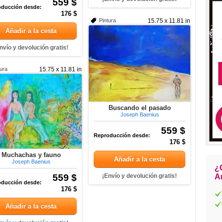
559 $
ducción desde:
176 $
Pintura
15.75 x 11.81 in
Añadir a la cesta
nvío y devolución gratis!
tura
15.75 x 11.81 in
Buscando el pasado
Joseph Baenius
559 $
Reproducción desde:
176 $
Muchachas y fauno
Añadir a la cesta
Joseph Baenius
¿
559 $
¡Envío y devolución gratis!
Ar
ducción desde:
176 $
Añadir a la cesta