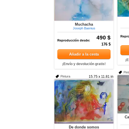
Muchacha
Joseph Baenius
490 $
Repro
Reproducción desde:
176 $
Añadir a la cesta
¡E
¡Envío y devolución gratis!
Pin
Pintura
15.75 x 11.81 in
Ca
De donde somos