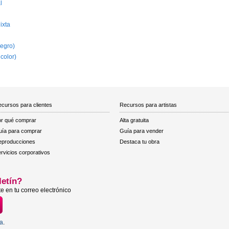
l
ixta
egro)
 color)
cursos para clientes
Recursos para artistas
r qué comprar
Alta gratuita
ía para comprar
Guía para vender
eproducciones
Destaca tu obra
rvicios corporativos
letín?
e en tu correo electrónico
ta
.