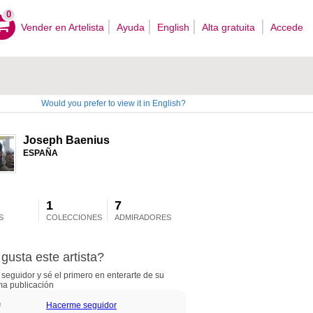
0
Vender en Artelista
Ayuda
English
Alta gratuita
Accede
Would you prefer to view it in English?
Joseph Baenius
ESPAÑA
1
7
S
COLECCIONES
ADMIRADORES
gusta este artista?
seguidor y sé el primero en enterarte de su
ma publicación
Hacerme seguidor