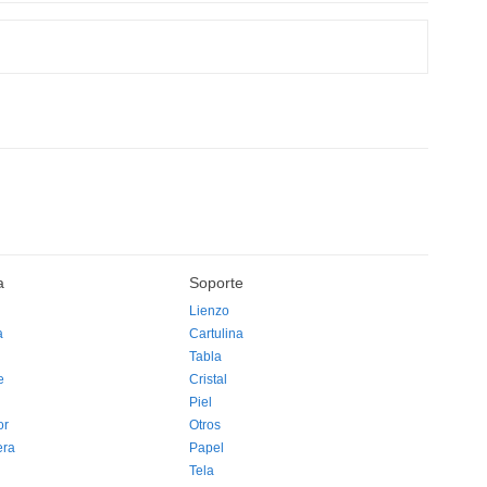
a
Soporte
Lienzo
a
Cartulina
Tabla
e
Cristal
Piel
or
Otros
era
Papel
Tela